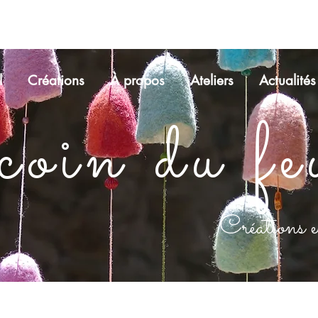
l
Créations
À propos
Ateliers
Actualités
oin du fe
Créations en