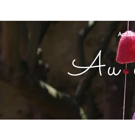
Accuei
Au c