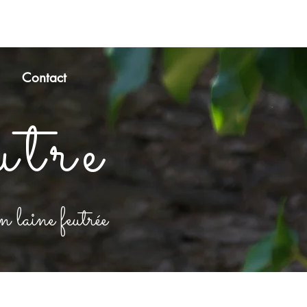
Contact
utre
 laine feutrée