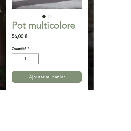
Pot multicolore
Prix
56,00 €
Quantité
*
Ajouter au panier
Pot en laine merinos.
Ce pot est idéal en cache pot
pour mettre en valeur vos plantes
ou tout simplement à utiliser en
corbeille pour y déposer vos
objets du quotidien.