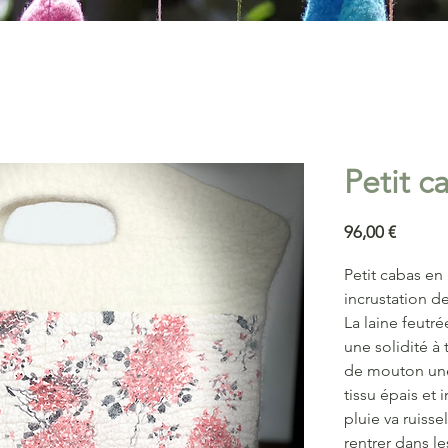
Petit c
Prix
96,00 €
Petit cabas en
incrustation de
La laine feutré
une solidité à 
de mouton une
tissu épais et 
pluie va ruisse
rentrer dans le