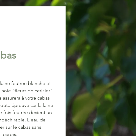
abas
 laine feutrée blanche et
 soie "fleurs de cerisier"
e assurera à votre cabas
toute épreuve car la laine
 fois feutrée devient un
indéchirable. L'eau de
ler sur le cabas sans
s parois.