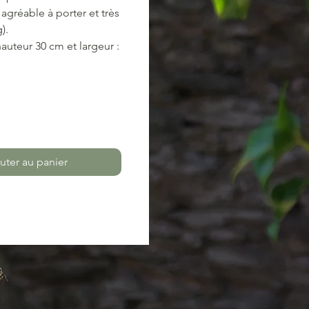
 agréable à porter et très
g).
auteur 30 cm et largeur :
uter au panier